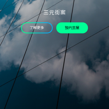
验证码
三元街案
* 为必填字段
我已详读个资条款并同意
了解更多
预约赏屋
确认送出