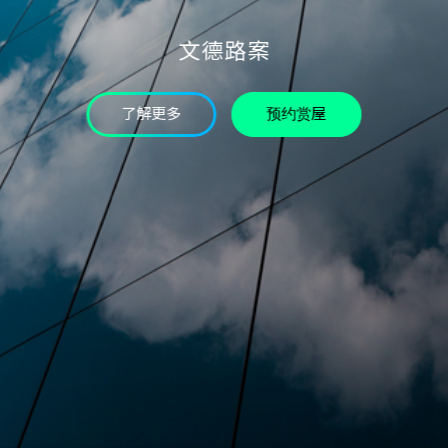
验证码
文德路案
* 为必填字段
我已详读个资条款并同意
了解更多
预约赏屋
确认送出