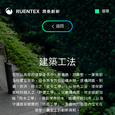
選單
返回
建築工法
在引以為傲的建築理念中，將基樁、隔震墊、一筆箍筋
及柱螺旋箍筋，結合為全方位結構系統，建構隔震、制
震、防洪、防火之「安全工學」；以綠色工法、環保節
能材料融入之「舒適工學」；以嚴謹角度、苛求細節加
強「防水工學」，獨創業界防水、結構保固20年；以及
守護居家健康的「防疫工學」，多面向打造國內住宅在
安全、養生上的創新典範。