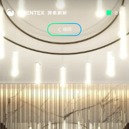
选单
联络时段
返回
至
电子邮件
LINE ID
备注