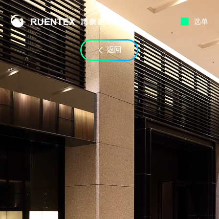
选单
联络时段
返回
至
电子邮件
LINE ID
备注