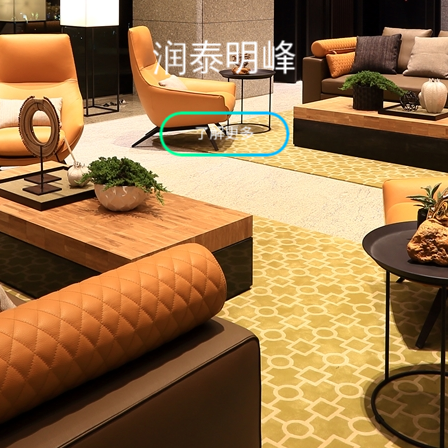
验证码
润泰明峰
* 为必填字段
我已详读个资条款并同意
了解更多
确认送出