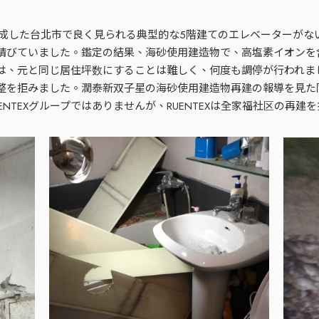
完成した台北市で良く見られる典型的な5階建てのエレベーターが
錆びていました。鑑定の結果、海砂使用建造物で、高塩素イオンを
は、元と同じ居住坪数にすることは難しく、何度も調停が行われま
整を拒みました。潤泰新双子星の海砂使用建造物再建の報導を見た
NTEXグループではありませんが、RUENTEXは全家福社区の再建