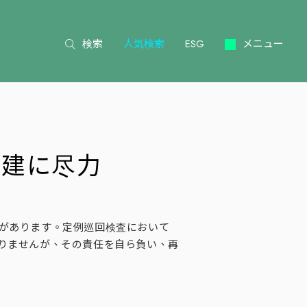
検索
人気検索
ESG
メニュー
再建に尽力
ートがあります。定例巡回検査において
りませんが、その責任を自ら負い、再